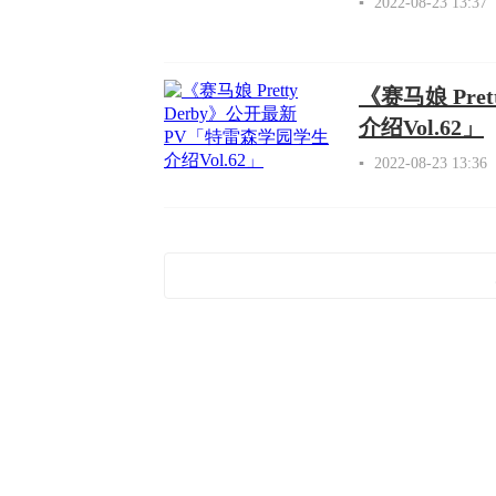
▪
2022-08-23 13:37
《赛马娘 Pre
介绍Vol.62」
▪
2022-08-23 13:36