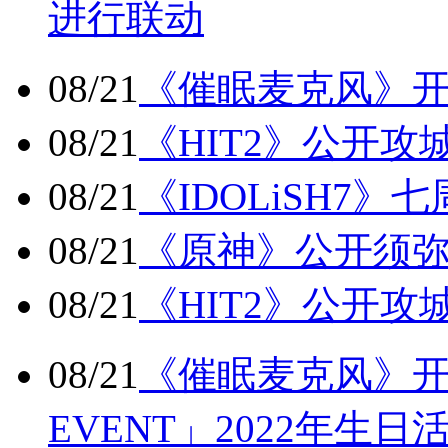
进行联动
08/21
《催眠麦克风》
08/21
《HIT2》公开攻
08/21
《IDOLiSH7
08/21
《原神》公开须
08/21
《HIT2》公开攻
08/21
《催眠麦克风》开启
EVENT」2022年生日