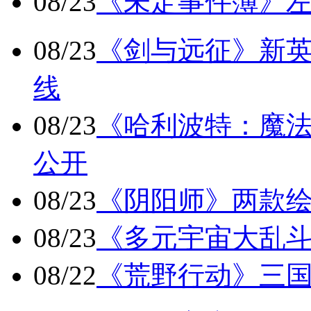
08/23
《未定事件簿》左
08/23
《剑与远征》新英
线
08/23
《哈利波特：魔
公开
08/23
《阴阳师》两款
08/23
《多元宇宙大乱
08/22
《荒野行动》三国