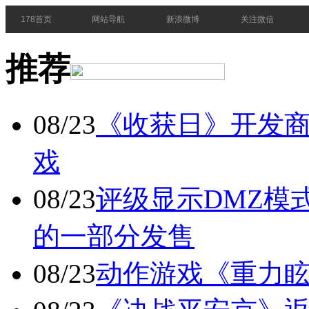
178首页
网站导航
新浪微博
关注微信
推荐
08/23
《收获日》开发商
戏
08/23
评级显示DMZ模
的一部分发售
08/23
动作游戏《重力