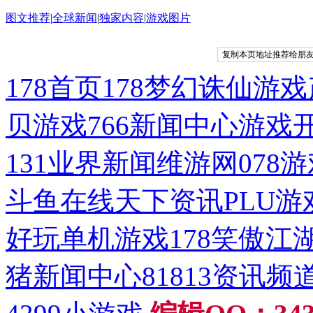
图文推荐
|
全球新闻
|
独家内容
|
游戏图片
复制本页地址推荐给朋
178首页
178梦幻诛仙
游戏
贝游戏
766新闻中心
游戏
131业界新闻
维游网
078
斗鱼在线
天下资讯
PLU
好玩单机游戏
178笑傲江
猪新闻中心
81813资讯频