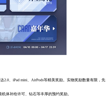
ad mini、AirPods等精美奖励。实物奖励数量有限，先
机体补给许可、钻石等丰厚的预约奖励。