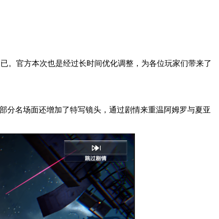
已。官方本次也是经过长时间优化调整，为各位玩家们带来了
部分名场面还增加了特写镜头，通过剧情来重温阿姆罗与夏亚