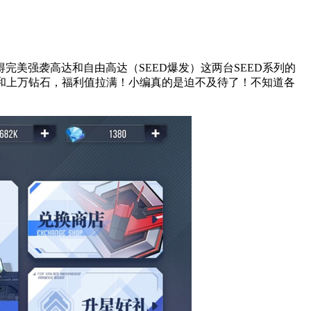
强袭高达和自由高达（SEED爆发）这两台SEED系列的
券和上万钻石，福利值拉满！小编真的是迫不及待了！不知道各