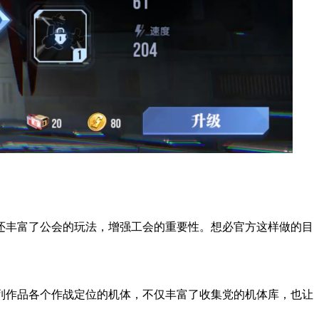
丰富了公会的玩法，增强工会的重要性。想必官方这样做的目
列作品各个作战定位的机体，不仅丰富了收集党的机体库，也让