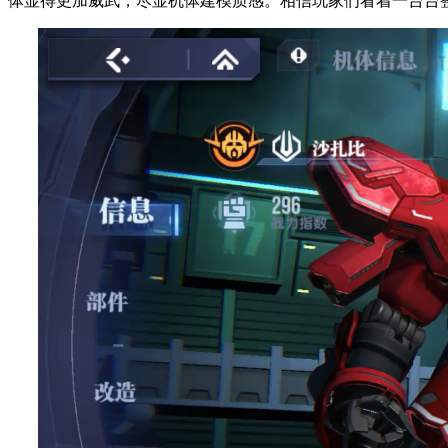
体显得更加威武，尽显机体建模质感。相信玩家们看着一台台