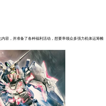
化内容，并准备了各种福利活动，想要率领众多强力机体运筹帷