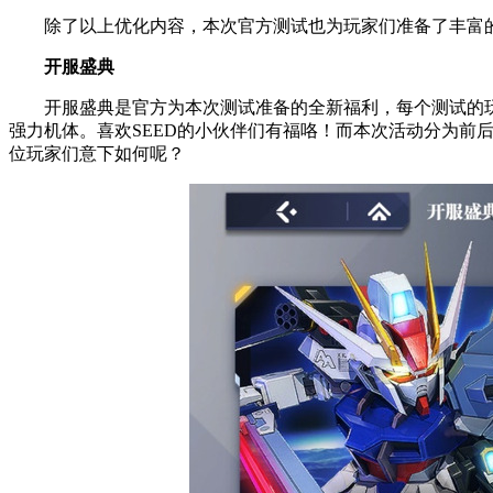
除了以上优化内容，本次官方测试也为玩家们准备了丰富的
开服盛典
开服盛典是官方为本次测试准备的全新福利，每个测试的玩家
强力机体。喜欢SEED的小伙伴们有福咯！而本次活动分为前
位玩家们意下如何呢？