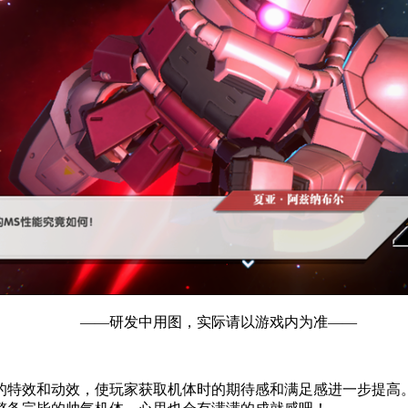
——研发中用图，实际请以游戏内为准——
特效和动效，使玩家获取机体时的期待感和满足感进一步提高。