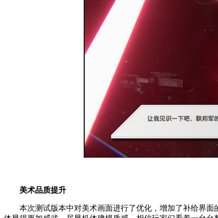
美术品质提升
本次测试版本中对美术画面进行了优化，增加了补给界面的