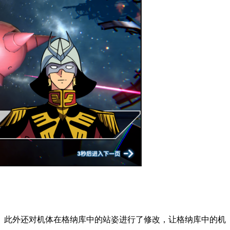
此外还对机体在格纳库中的站姿进行了修改，让格纳库中的机