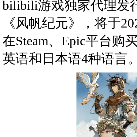
bilibili
游戏独家代理发
《风帆纪元》，将于
20
在
Steam
、
Epic
平台购
英语和日本语
4
种语言