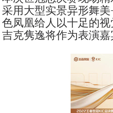
采用大型实景异形舞美+3
色凤凰给人以十足的视
吉克隽逸将作为表演嘉