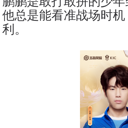
鹏鹏是敢打敢拼的少年
他总是能看准战场时机
利。