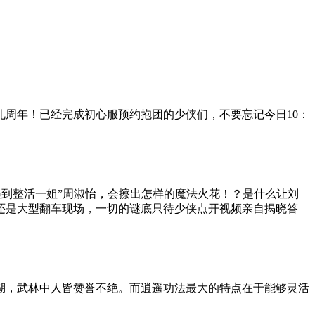
周年！已经完成初心服预约抱团的少侠们，不要忘记今日10：
遇到整活一姐”周淑怡，会擦出怎样的魔法火花！？是什么让刘
还是大型翻车现场，一切的谜底只待少侠点开视频亲自揭晓答
湖，武林中人皆赞誉不绝。而逍遥功法最大的特点在于能够灵活