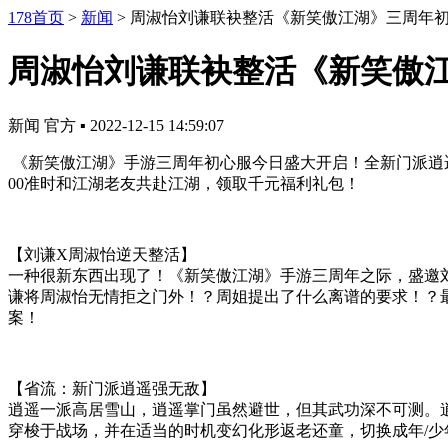
178首页
>
新闻
>
周淑怡刘谦联袂整活《新笑傲江湖》三周年
周淑怡刘谦联袂整活《新笑傲
新闻
官方
▪
2022-12-15 14:59:07
《新笑傲江湖》手游三周年初心服今日盛大开启！全新门派逍
00准时和江湖老友共赴江湖，领取千元福利礼包！
【刘谦X周淑怡逆天整活】
一种很新东西出现了！《新笑傲江湖》手游三周年之际，盛邀刘
谦将周淑怡无情拒之门外！？周姐提出了什么离谱的要求！？
案！
【省流：新门派逍遥强无敌】
逍遥一派高居雪山，逍遥掌门虽然避世，但其武功深不可测。
穿梭于战场，并在适当的时机变幻化形返老还童，切换成年/少