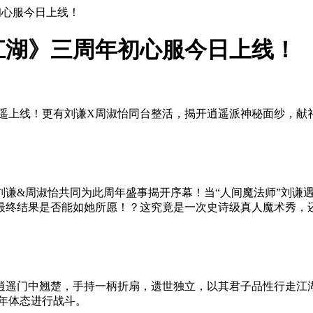
初心服今日上线！
江湖》三周年初心服今日上线！
遥上线！更有刘谦X周淑怡同台整活，揭开逍遥派神秘面纱，献礼
谦&周淑怡共同为此周年盛事揭开序幕！当“人间魔法师”刘谦
最终结果是否能如她所愿！？这究竟是一次史诗级真人魔术秀，
逍遥门中翘楚，手持一柄折扇，遗世独立，以其君子品性行走江
年体态进行战斗。