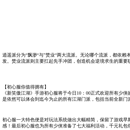
逍遥派分为“飘渺“与”焚业“两大流派。无论哪个流派，都依
发。焚业流派则主要扛起先手冲团，创造机会逆境求生的重要
【初心服你值得拥有】
《新笑傲江湖》手游初心服将于今日10：00正式欢迎所有少
是依然可以体会到迄今为止的所有江湖门派，包括当前全新门
初心服一大特色便是对玩法系统做出大幅精简，保留了游戏早
感！最后初心服也为所有少侠准备了七大福利活动，千元礼包