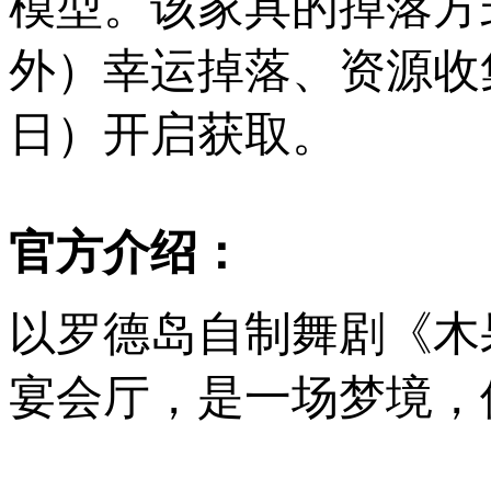
模型。该家具的掉落方
外）幸运掉落、资源收
日）开启获取。
官方介绍：
以罗德岛自制舞剧《木
宴会厅，是一场梦境，