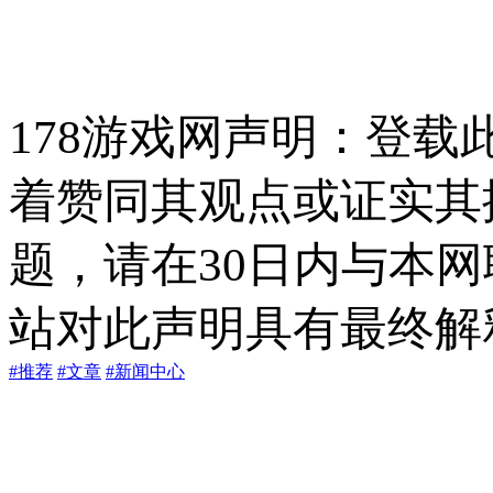
178游戏网声明：登
着赞同其观点或证实其
题，请在30日内与本
站对此声明具有最终解
#推荐
#文章
#新闻中心