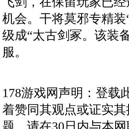
飞剑，在保留玩家已经
机会。干将莫邪专精装“
级成“太古剑冢。该装备
服。
178游戏网声明：登
着赞同其观点或证实其
题，请在30日内与本