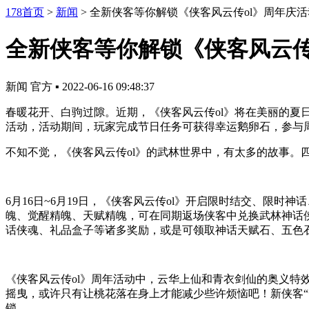
178首页
>
新闻
>
全新侠客等你解锁《侠客风云传ol》周年庆
全新侠客等你解锁《侠客风云传
新闻
官方
▪
2022-06-16 09:48:37
春暖花开、白驹过隙。近期，《侠客风云传ol》将在美丽的夏日
活动，活动期间，玩家完成节日任务可获得幸运鹅卵石，参与
不知不觉，《侠客风云传ol》的武林世界中，有太多的故事。
6月16日~6月19日，《侠客风云传ol》开启限时结交、限
魄、觉醒精魄、天赋精魄，可在同期返场侠客中兑换武林神话
话侠魂、礼品盒子等诸多奖励，或是可领取神话天赋石、五色
《侠客风云传ol》周年活动中，云华上仙和青衣剑仙的奥义特
摇曳，或许只有让桃花落在身上才能减少些许烦恼吧！新侠客
锁……