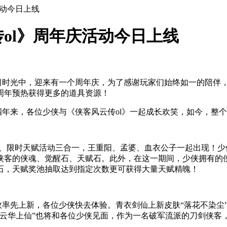
活动今日上线
ol》周年庆活动今日上线
时光中，迎来有一个周年庆，为了感谢玩家们始终如一的陪伴，《侠客
周年预热获得更多的道具资源！
四年来，各位少侠与《侠客风云传ol》一起成长欢笑，如今，整
时神话、限时天赋活动三合一，王重阳、孟婆、血衣公子一起出现
侠客的侠魂、觉醒石、天赋石。此外，在这一期间，少侠拥有的
石，天赋奖池抽取达到指定次数更可获得大量天赋精魄！
效率先上新，各位少侠快去体验。青衣剑仙上新皮肤“落花不染尘
“云华上仙”也将和各位少侠见面，作为一名破军流派的刀剑侠客