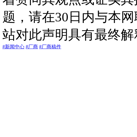
题，请在30日内与本
站对此声明具有最终解
#新闻中心
#厂商
#厂商稿件