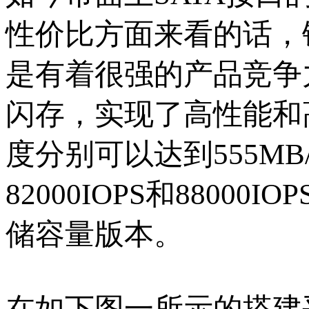
性价比方面来看的话，铠侠
是有着很强的产品竞争力，
闪存，实现了高性能和
度分别可以达到555MB
82000IOPS和88000
储容量版本。
在如下图一所示的搭建平台