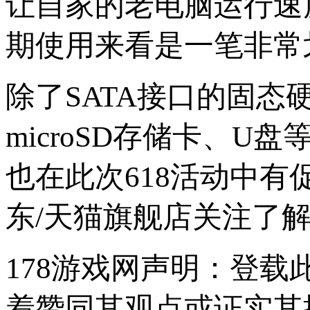
让自家的老电脑运行速度
期使用来看是一笔非常
除了SATA接口的固态
microSD存储卡、
也在此次618活动中
东/天猫旗舰店关注了
178游戏网声明：登
着赞同其观点或证实其