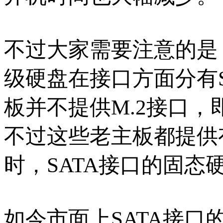
不过大家需要注意的是
级硬盘在接口方面分有S
板并不提供M.2接口，
不过这些老主板都提供
时，SATA接口的固态
如今市面上SATA接口