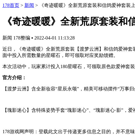
178首页
>
新闻
>
《奇迹暖暖》全新荒原套装和信鸽爱神套装
《奇迹暖暖》全新荒原套装和
新闻
178整编
▪
2022-04-01 11:13:28
近日，《奇迹暖暖》全新荒原套装【渡梦云洲】和信鸽爱神套
面中投入所需数量的星曜石，即可领取对应奖励馈赠。
本次活动中，玩家累计投入180星曜石，可领取原色款爱神套装
官方介绍：
【渡梦云洲】含全新妆容“星辰永颂”，精美可移动摆件“万事归处
【瑰影迷心】含特殊姿势手套“瑰影迷心”、“瑰影迷心·影”，爱神
178游戏网声明：登载此文出于传递更多信息之目的，并不意