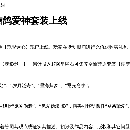
上线
信鸽爱神套装上线
装【瑰影迷心】现已上线。玩家在活动期间进行充值或购买礼包
【瑰影迷心】；累计投入1760星曜石可集齐全新荒原套装【渡
”、“岁月泛舟”、“星海归梦”、“逐光穹宇”。
翅膀“觅爱伪装”、“觅爱伪装·影”，精美可移动摆件“别离挚爱”、
味着赞同其观点或证实其描述。如涉及作品内容、版权和其它问题