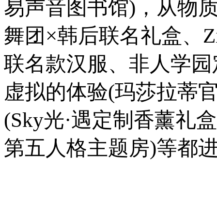
易声音图书馆)，从物
舞团×韩后联名礼盒、Z
联名款汉服、非人学园
虚拟的体验(玛莎拉蒂
(Sky光·遇定制香薰
第五人格主题房)等都