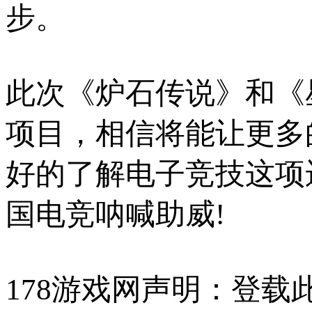
步。
此次《炉石传说》和《
项目，相信将能让更多
好的了解电子竞技这项
国电竞呐喊助威!
178游戏网声明：登